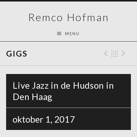
Skip
Remco Hofman
to
content
MENU
GIGS
Previo
Bac
N
Live Jazz in de Hudson in
Den Haag
oktober 1, 2017