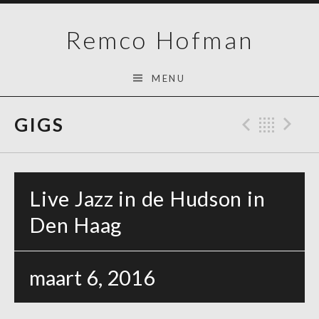
Skip
Remco Hofman
to
content
MENU
GIGS
Previo
Bac
N
Live Jazz in de Hudson in
Den Haag
maart 6, 2016