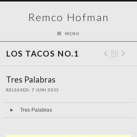
Skip
Remco Hofman
to
content
MENU
LOS TACOS NO.1
Previo
Bac
N
Tres Palabras
RELEASED
7 JUNI 2015
Audiospeler
Tres Palabras